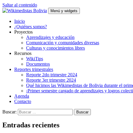
Saltar al contenido
Menú y widgets
Wikimedistas Bolivia
Wikimedistas de Bolivia
Inicio
¿Quiénes somos?
Proyectos
Aprendizajes y educación
Comunicación y comunidades diversas
Culturas y conocimientos libres
Recursos
WikiTips
Documentos
Reportes trimestrales
Reporte 2do trimestre 2024
Reporte 3er trimestre 2024
Qué hicimos las Wikimedistas de Bolivia durante el prim
¡Primer semestre cargado de aprendizajes y logros colect
Agenda
Contacto
Buscar:
Entradas recientes