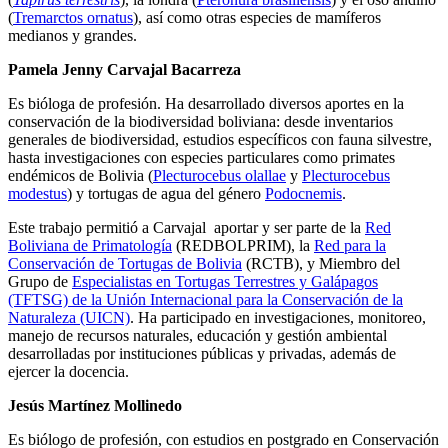
(
Tremarctos ornatus
), así como otras especies de mamíferos
medianos y grandes.
Pamela Jenny Carvajal Bacarreza
Es bióloga de profesión. Ha desarrollado diversos aportes en la
conservación de la biodiversidad boliviana: desde inventarios
generales de biodiversidad, estudios específicos con fauna silvestre,
hasta investigaciones con especies particulares como primates
endémicos de Bolivia (
Plecturocebus olallae
y
Plecturocebus
modestus
) y tortugas de agua del género
Podocnemis
.
Este trabajo permitió a Carvajal aportar y ser parte de la
Red
Boliviana de Primatología
(REDBOLPRIM), la
Red para la
Conservación de Tortugas de Bolivia
(RCTB), y Miembro del
Grupo de
Especialistas en Tortugas Terrestres y Galápagos
(TFTSG) de la Unión Internacional para la Conservación de la
Naturaleza (UICN)
. Ha participado en investigaciones, monitoreo,
manejo de recursos naturales, educación y gestión ambiental
desarrolladas por instituciones públicas y privadas, además de
ejercer la docencia.
Jesús Martínez Mollinedo
Es biólogo de profesión, con estudios en postgrado en Conservación