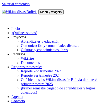
Saltar al contenido
Menú y widgets
Wikimedistas Bolivia
Wikimedistas de Bolivia
Inicio
¿Quiénes somos?
Proyectos
Aprendizajes y educación
Comunicación y comunidades diversas
Culturas y conocimientos libres
Recursos
WikiTips
Documentos
Reportes trimestrales
Reporte 2do trimestre 2024
Reporte 3er trimestre 2024
Qué hicimos las Wikimedistas de Bolivia durante el
primer trimestre 2025
¡Primer semestre cargado de aprendizajes y logros
colectivos!
Agenda
Contacto