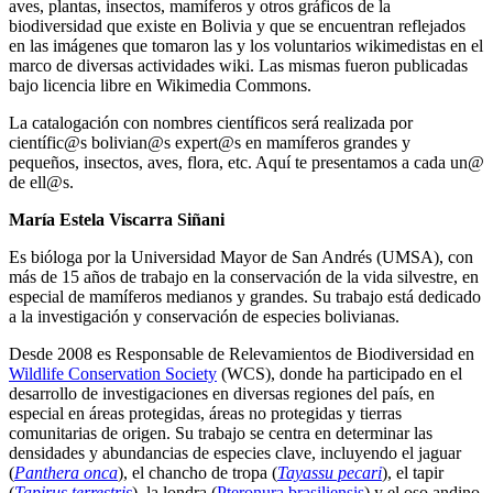
aves, plantas, insectos, mamíferos y otros gráficos de la
biodiversidad que existe en Bolivia y que se encuentran reflejados
en las imágenes que tomaron las y los voluntarios wikimedistas en el
marco de diversas actividades wiki. Las mismas fueron publicadas
bajo licencia libre en Wikimedia Commons.
La catalogación con nombres científicos será realizada por
científic@s bolivian@s expert@s en mamíferos grandes y
pequeños, insectos, aves, flora, etc. Aquí te presentamos a cada un@
de ell@s.
María Estela Viscarra Siñani
Es bióloga por la Universidad Mayor de San Andrés (UMSA), con
más de 15 años de trabajo en la conservación de la vida silvestre, en
especial de mamíferos medianos y grandes. Su trabajo está dedicado
a la investigación y conservación de especies bolivianas.
Desde 2008 es Responsable de Relevamientos de Biodiversidad en
Wildlife Conservation Society
(WCS), donde ha participado en el
desarrollo de investigaciones en diversas regiones del país, en
especial en áreas protegidas, áreas no protegidas y tierras
comunitarias de origen. Su trabajo se centra en determinar las
densidades y abundancias de especies clave, incluyendo el jaguar
(
Panthera onca
), el chancho de tropa (
Tayassu pecari
), el tapir
(
Tapirus terrestris
), la londra (
Pteronura brasiliensis
) y el oso andino