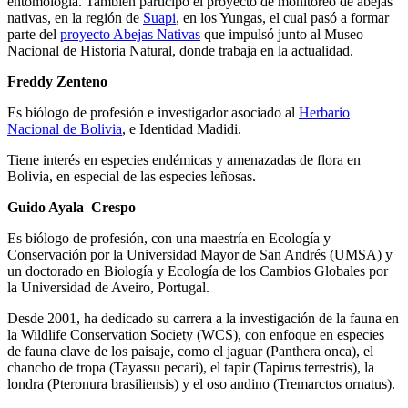
entomología. También participó el proyecto de monitoreo de abejas
nativas, en la región de
Suapi
, en los Yungas, el cual pasó a formar
parte del
proyecto Abejas Nativas
que impulsó junto al Museo
Nacional de Historia Natural, donde trabaja en la actualidad.
Freddy Zenteno
Es biólogo de profesión e investigador asociado al
Herbario
Nacional de Bolivia
, e Identidad Madidi.
Tiene interés en especies endémicas y amenazadas de flora en
Bolivia, en especial de las especies leñosas.
Guido Ayala Crespo
Es biólogo de profesión, con una maestría en Ecología y
Conservación por la Universidad Mayor de San Andrés (UMSA) y
un doctorado en Biología y Ecología de los Cambios Globales por
la Universidad de Aveiro, Portugal.
Desde 2001, ha dedicado su carrera a la investigación de la fauna en
la Wildlife Conservation Society (WCS), con enfoque en especies
de fauna clave de los paisaje, como el jaguar (Panthera onca), el
chancho de tropa (Tayassu pecari), el tapir (Tapirus terrestris), la
londra (Pteronura brasiliensis) y el oso andino (Tremarctos ornatus).