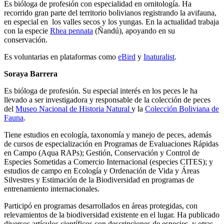
Es bióloga de profesión con especialidad en ornitología. Ha
recorrido gran parte del territorio bolivianos registrando la avifauna,
en especial en los valles secos y los yungas. En la actualidad trabaja
con la especie
Rhea pennata
(Ñandú), apoyando en su
conservación.
Es voluntarias en plataformas como
eBird
y
Inaturalist
.
Soraya Barrera
Es bióloga de profesión. Su especial interés en los peces le ha
llevado a ser investigadora y responsable de la colección de peces
del
Museo Nacional de Historia Natural
y la
Colección Boliviana de
Fauna
.
Tiene estudios en ecología, taxonomía y manejo de peces, además
de cursos de especialización en Programas de Evaluaciones Rápidas
en Campo (Aqua RAPs); Gestión, Conservación y Control de
Especies Sometidas a Comercio Internacional (especies CITES); y
estudios de campo en Ecología y Ordenación de Vida y Áreas
Silvestres y Estimación de la Biodiversidad en programas de
entrenamiento internacionales.
Participó en programas desarrollados en áreas protegidas, con
relevamientos de la biodiversidad existente en el lugar. Ha publicado
diversos artículos científicos con descripciones de especies, y otras