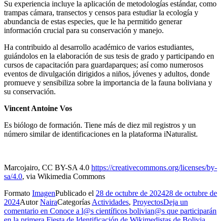
Su experiencia incluye la aplicación de metodologías estándar, como
trampas cámara, transectos y censos para estudiar la ecología y
abundancia de estas especies, que le ha permitido generar
información crucial para su conservación y manejo.
Ha contribuido al desarrollo académico de varios estudiantes,
guiándolos en la elaboración de sus tesis de grado y participando en
cursos de capacitación para guardaparques; así como numerosos
eventos de divulgación dirigidos a niños, jóvenes y adultos, donde
promueve y sensibiliza sobre la importancia de la fauna boliviana y
su conservación.
Vincent Antoine Vos
Es biólogo de formación. Tiene más de diez mil registros y un
número similar de identificaciones en la plataforma iNaturalist.
Marcojairo, CC BY-SA 4.0
https://creativecommons.org/licenses/by-
sa/4.0
, via Wikimedia Commons
Formato
Imagen
Publicado el
28 de octubre de 2024
28 de octubre de
2024
Autor
Naira
Categorías
Actividades
,
Proyectos
Deja un
comentario
en Conoce a l@s científicos bolivian@s que participarán
en la primera Fiesta de Identificación de Wikimedistas de Bolivia