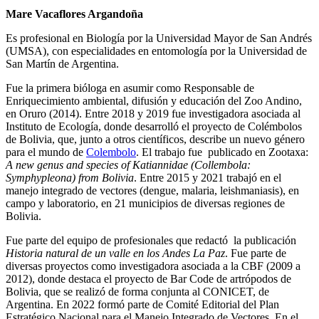
Mare Vacaflores Argandoña
Es profesional en Biología por la Universidad Mayor de San Andrés
(UMSA), con especialidades en entomología por la Universidad de
San Martín de Argentina.
Fue la primera bióloga en asumir como Responsable de
Enriquecimiento ambiental, difusión y educación del Zoo Andino,
en Oruro (2014). Entre 2018 y 2019 fue investigadora asociada al
Instituto de Ecología, donde desarrolló el proyecto de Colémbolos
de Bolivia, que, junto a otros científicos, describe un nuevo género
para el mundo de
Colembolo
. El trabajo fue publicado en Zootaxa:
A new genus and species of Katiannidae (Collembola:
Symphypleona) from Bolivia
. Entre 2015 y 2021 trabajó en el
manejo integrado de vectores (dengue, malaria, leishmaniasis), en
campo y laboratorio, en 21 municipios de diversas regiones de
Bolivia.
Fue parte del equipo de profesionales que redactó la publicación
Historia natural de un valle en los Andes La Paz
. Fue parte de
diversas proyectos como investigadora asociada a la CBF (2009 a
2012), donde destaca el proyecto de Bar Code de artrópodos de
Bolivia, que se realizó de forma conjunta al CONICET, de
Argentina. En 2022 formó parte de Comité Editorial del Plan
Estratégico Nacional para el Manejo Integrado de Vectores. En el